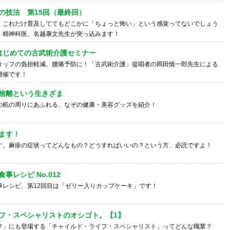
の技法 第15回（最終回）
、これだけ普及しててもどこかに「ちょっと怖い」という感覚ってないでしょう
、精神科医、名越康文先生が突っ込みます！
5 はじめての古武術介護セミナー
タッフの負担軽減、腰痛予防に！「古武術介護」提唱者の岡田慎一郎先生による
開催です！
捨離という生きざま
の机の周りにあふれる、なぞの健康・美容グッズを紹介！
ます！
す。麻疹の症状ってどんなもの？どうすればいいの？という方、必読ですよ！
事レシピ No.012
事レシピ、第12回目は「ゼリー入りカップケーキ」です！
フ・スペシャリストのオシゴト。【1】
フ」にも登場する「チャイルド・ライフ・スペシャリスト」ってどんな職業？