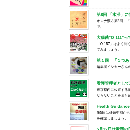
第8回 「水滞」
オンナ漢方第8回、
で。
大腸菌"O-111"
「O-157」はよく
てみましょう。
第１回 「１つあ
編集者イシカーさん
看護管理者として
東京都内に位置する
ならないことをまと
Health Guidanc
第5回は妊娠中期か
を確認しましょう。
5月12日は看護