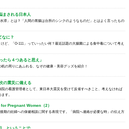
に悩まされる日本人
「水滞」とは？「人間の胃腸は台所のシンクのようなものだ」とはよく言ったもの
ってなに？
聞くけど、「O-111」っていったい何？最近話題の大腸菌による食中毒について考え
ったら４つあると思え」
の机の周りにあふれる、なぞの健康・美容グッズを紹介！
次の震災に備える
病院の看護管理者として、東日本大震災を受けて反省すべきこと、考えなければ
めます。
e for Pregnant Women（2）
ら後期の妊婦への保健相談に関する表現です。「病院へ連絡が必要な時」の伝え方
の日、ということで