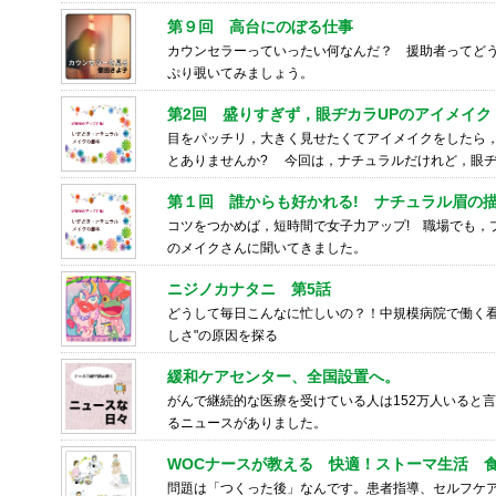
第９回 高台にのぼる仕事
カウンセラーっていったい何なんだ？ 援助者ってど
ぷり覗いてみましょう。
第2回 盛りすぎず，眼ヂカラUPのアイメイク
目をパッチリ，大きく見せたくてアイメイクをしたら
とありませんか? 今回は，ナチュラルだけれど，眼
第１回 誰からも好かれる! ナチュラル眉の
コツをつかめば，短時間で女子力アップ! 職場でも，
のメイクさんに聞いてきました。
ニジノカナタニ 第5話
どうして毎日こんなに忙しいの？！中規模病院で働く看
しさ"の原因を探る
緩和ケアセンター、全国設置へ。
がんで継続的な医療を受けている人は152万人いると
るニュースがありました。
WOCナースが教える 快適！ストーマ生活 
問題は「つくった後」なんです。患者指導、セルフケ