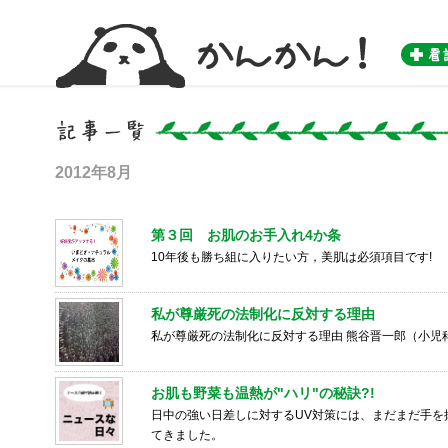
かんかん！ -看護師のためのwebマガジン by 医学書院-
2012年8月
第３回 お肌のお手入れ4か条
10年後も勝ち組に入りたい方，美肌は必須項目です!
私が尊厳死の法制化に反対する理由
私が尊厳死の法制化に反対する理由 熊谷晋一郎（小児
お肌も野菜も温熱が"ハリ"の秘訣?!
日中の強い日差しに対するUV対策には、まだまだ手を
てきました。