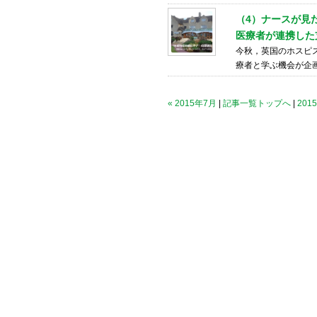
（4）ナースが見
医療者が連携した
今秋，英国のホスピ
療者と学ぶ機会が企
« 2015年7月
|
記事一覧トップへ
|
201