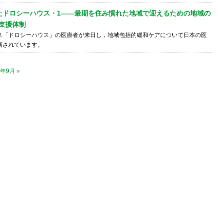
たドロシーハウス・1――最期を住み慣れた地域で迎えるための地域の
支援体制
ス「ドロシーハウス」の医療者が来日し，地域包括的緩和ケアについて日本の医
画されています。
5年9月 »