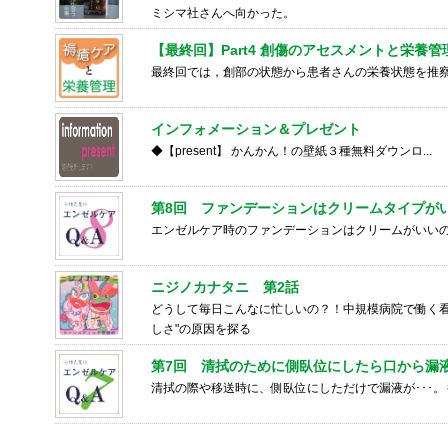
ミシマ社さんへ向かった。
【最終回】Part4 創傷のアセスメントと栄養管
最終回では，創部の状態から患者さんの栄養状態を推
インフォメーション＆プレゼント
◆【present】 かんかん！の壁紙３種無料ダウンロ...
第8回 ファンデーションはクリームタイプが
エンゼルケア時のファンデーションはクリームがいいの
ニジノカナタニ 第2話
どうして毎日こんなに忙しいの？！中規模病院で働く看
しさ"の原因を探る
第7回 清拭のために側臥位にしたら口から漏液が
清拭の際や移送時に、側臥位にしただけで漏液が･･･。