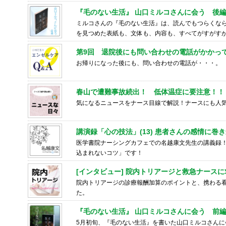
『毛のない生活』 山口ミルコさんに会う 後
ミルコさんの『毛のない生活』は、読んでもつらくなら
を見つめた表紙も、文体も、内容も、すべてがすがす
第9回 退院後にも問い合わせの電話がかかっ
お帰りになった後にも、問い合わせの電話が・・・。
春山で遭難事故続出！ 低体温症に要注意！！
気になるニュースをナース目線で解説！ナースにも人気な
講演録「心の技法」(13) 患者さんの感情に巻
医学書院ナーシングカフェでの名越康文先生の講義録！
込まれないコツ」です！
[インタビュー] 院内トリアージと救急ナース
院内トリアージの診療報酬加算のポイントと、携わる
た。
『毛のない生活』 山口ミルコさんに会う 前
5月初旬、『毛のない生活』を書いた山口ミルコさん