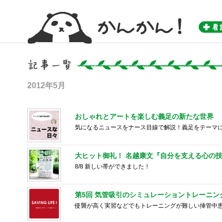
かんかん！ -看護師のためのwebマガジン by 医学書院-
2012年5月
おしゃれとアートを楽しむ義足の新たな世界
気になるニュースをナース目線で解説！義足をテーマ
大ヒット御礼！ 名越康文『自分を支える心の
8/8 新しい帯ができました！
第5回 気管吸引のシミュレーショントレーニン
侵襲が高く実習などでもトレーニングが難しい挿管中