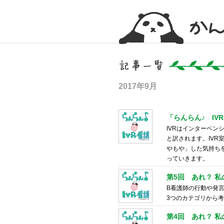
かんかん！ -看護師のためのwebマガジン
2017年9月
「らんらん♪ IV
IVRはインターベンショ
と訳されます。IVR
やもや」した気持ち
っていきます。
第5回 あれ？ 
B看護師の行動や発
3つのカテゴリから
第4回 あれ？ 