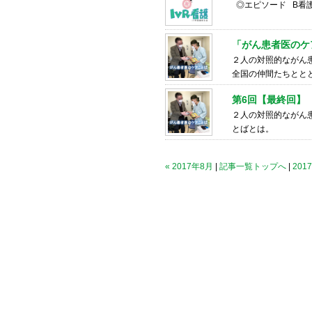
◎エピソード B看護師
「がん患者医のケ
２人の対照的ながん
全国の仲間たちとと
第6回【最終回】
２人の対照的ながん
とばとは。
« 2017年8月
|
記事一覧トップへ
|
201