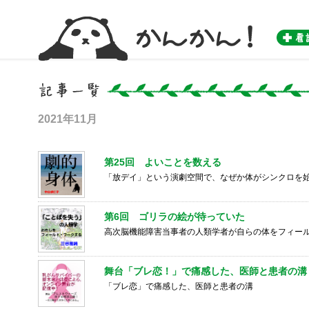
かんかん！ -看護師のためのwebマガジン by 医学書院-
2021年11月
第25回 よいことを数える
「放デイ」という演劇空間で、なぜか体がシンクロを
第6回 ゴリラの絵が待っていた
高次脳機能障害当事者の人類学者が自らの体をフィー
舞台「ブレ恋！」で痛感した、医師と患者の溝
「ブレ恋」で痛感した、医師と患者の溝