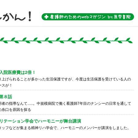
 by 医学書院-
入院医療費は2倍！
り上げられることが多かった生活保護ですが、今度は生活保護を受けている人の
ースが！
第８話
者の指導なんて......。中規模病院で働く看護師7年目のナンシーの日常を通して
の糸口を原因を探る
リテーション学会でハーモニーが舞台講演
タッフなどが集まる精神リハ学会で、ハーモニーのメンバーが講演をしました。