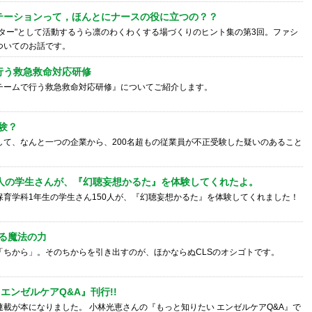
テーションって，ほんとにナースの役に立つの？？
ーター"として活動するうら凛のわくわくする場づくりのヒント集の第3回。ファシ
ついてのお話です。
行う救急救命対応研修
チームで行う救急救命対応研修』についてご紹介します。
験？
して、なんと一つの企業から、200名超もの従業員が不正受験した疑いのあること
0人の学生さんが、『幻聴妄想かるた』を体験してくれたよ。
保育学科1年生の学生さん150人が、『幻聴妄想かるた』を体験してくれました！
る魔法の力
「ちから」。そのちからを引き出すのが、ほかならぬCLSのオシゴトです。
エンゼルケアQ&A』刊行!!
載が本になりました。 小林光恵さんの『もっと知りたい エンゼルケアQ&A』で