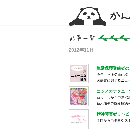
かんかん！ -看護師のためのwebマガジン
2012年11月
生活保護受給者の
今年、不正受給が取
医療費に関するニュ
ニジノカナタニ 
新人、しかも中途採用
新人指導の悩み解決
精神障害者リハビ
全国から当事者やス