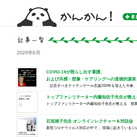
かんかん！ -看護師のためのwebマガジン by 医学書院-
2020年6月
COVID-19が照らし出す看護、
および共感・想像・ケアリングへの道徳的源泉
記念すべきナイチンゲール生誕200年を迎えた今春、世界
トップファシリテーター内藤知佐子先生が教え
トップファシリテーター内藤知佐子先生が教える 授業
石垣靖子先生 オンラインレクチャー＆対話会 6
新型コロナウイルス対応の中で， 現場に起きているジレン