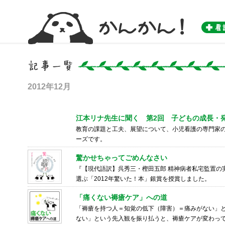
かんかん！ -看護師のためのwebマガジン by 医学書院-
2012年12月
江本リナ先生に聞く 第2回 子どもの成長・
教育の課題と工夫、展望について、小児看護の専門家
ーズです。
驚かせちゃってごめんなさい
『【現代語訳】呉秀三・樫田五郎 精神病者私宅監置の
選ぶ「2012年驚いた！本」銀賞を授賞しました。
「痛くない褥瘡ケア」への道
「褥瘡を持つ人＝知覚の低下（障害）＝痛みがない」
ない」という先入観を振り払うと、褥瘡ケアが変わっ