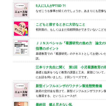
5人に1人がPTSD ?!
なぜこうも惨事が続くのでしょうか。あまりにも悲惨
こどもと接するときに大切なこと
初対面の、もしくはまだ信頼関係ができていないこど
ＪＪＮスペシャル『看護研究の進め方 論文の
指導のポイント
基礎教育での『看護研究』のテキストとしてお使いい
説。
江本リナ先生に聞く 第1回 小児看護教育の
基礎と臨床をつなぐ教育の課題と工夫、展望について
にお話を伺いました。２回シリーズです。
新型インフルエンザのワクチン製造態勢整備
政府の交付金を受けて、新型インフルエンザワクチン
ら撤退する、というニュースが!
最終回 燃え尽きない私