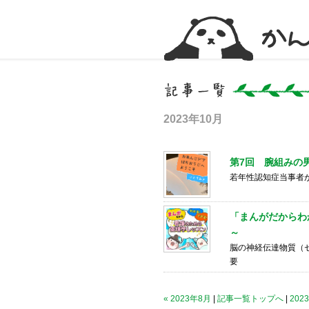
かんかん！ -看護師のためのwebマガジン
2023年10月
第7回 腕組みの
若年性認知症当事者
「まんがだからわ
～
脳の神経伝達物質（セ
要
« 2023年8月
|
記事一覧トップへ
|
202