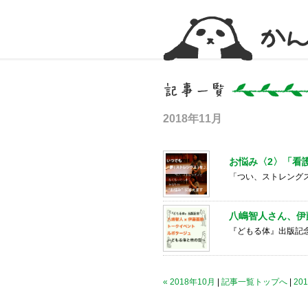
かんかん！ -看護師のためのwebマガジン
2018年11月
お悩み〈2〉「看
「つい、ストレング
八嶋智人さん、伊
『どもる体』出版記
« 2018年10月
|
記事一覧トップへ
|
20