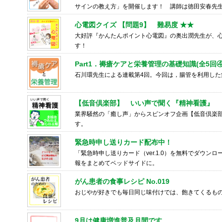
サインの教え方」を開催します！ 講師は徳田安春先
心電図クイズ 【問題9】 難易度 ★★
大好評『かんたんポイント心電図』の奥出潤先生が、
す！
Part1．褥瘡ケアと栄養管理の基礎知識(全5回④
石川環先生による連載第4回。今回は，腸管を利用し
【低音倶楽部】 いい声で聞く『精神看護』
業界騒然の「癒し声」からスピンオフ企画【低音倶楽部
す。
緊急時申し送りカード配布中！
「緊急時申し送りカード（ver.1.0）を無料でダウ
報をまとめてベッドサイドに。
がん患者の食事レシピ No.019
おじやが好きでも毎日同じ味付けでは、飽きてくるもので
9月は健康増進普及月間です。