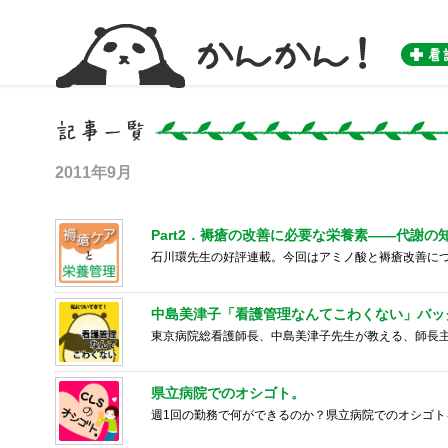
かんかん！ -看護師のためのwebマガジン by 医学書院-
2011年9月
Part2．褥瘡の改善に必要な栄養素――代謝の
石川環先生の好評連載。今回はアミノ酸と褥瘡改善に
中島美津子「看護管理なんてこわくない」バッ
東京病院総看護師長、中島美津子先生が教える、師長
県立病院でのオシゴト。
週1回の勤務で何ができるのか？県立病院でのオシゴト