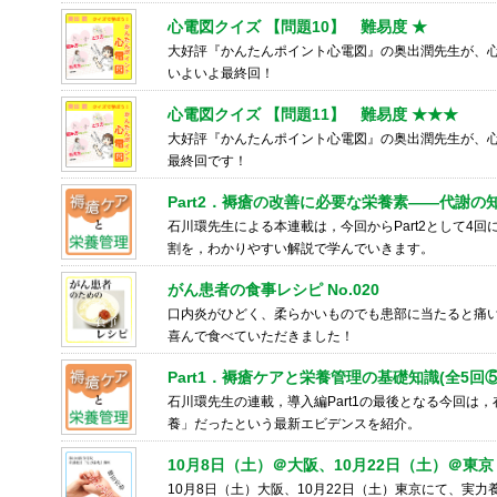
心電図クイズ 【問題10】 難易度 ★
大好評『かんたんポイント心電図』の奥出潤先生が、
いよいよ最終回！
心電図クイズ 【問題11】 難易度 ★★★
大好評『かんたんポイント心電図』の奥出潤先生が、
最終回です！
Part2．褥瘡の改善に必要な栄養素――代謝の
石川環先生による本連載は，今回からPart2として4
割を，わかりやすい解説で学んでいきます。
がん患者の食事レシピ No.020
口内炎がひどく、柔らかいものでも患部に当たると痛
喜んで食べていただきました！
Part1．褥瘡ケアと栄養管理の基礎知識(全5回⑤
石川環先生の連載，導入編Part1の最後となる今回は
養」だったという最新エビデンスを紹介。
10月8日（土）＠大阪、10月22日（土）＠東京
10月8日（土）大阪、10月22日（土）東京にて、実