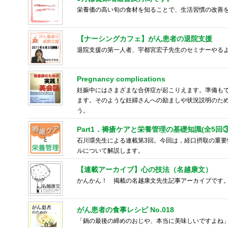
栄養価の高い旬の食材を知ることで、生活習慣の改善
【ナーシングカフェ】がん患者の退院支援
退院支援の第一人者、宇都宮宏子先生のセミナーやる
Pregnancy complications
妊娠中にはさまざまな合併症が起こりえます。準備も
ます。そのような妊婦さんへの励ましや状況説明のた
う。
Part1．褥瘡ケアと栄養管理の基礎知識(全5回③
石川環先生による連載第3回。今回は，経口摂取の重
ルについて解説します。
【連載アーカイブ】心の技法（名越康文）
かんかん！ 掲載の名越康文先生記事アーカイブです
がん患者の食事レシピ No.018
「鍋の最後の締めのおじや、本当に美味しいですよね