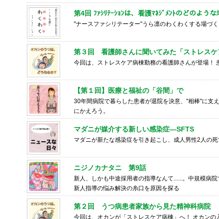
第4回 ﾌｧｼﾘﾃｰｼｮﾝは、看護ﾏﾈｼﾞﾒﾝﾄのど
"ナースファシリテーター"うら凛のわくわくする場づく
第３回 看護師さんに聞いてみた「ストレス
今回は、ストレスケア病棟勤務の看護師さんが登場！ 
【第１回】医療と福祉の「谷間」で
30年間病院で暮らした患者が退院を決意、"相棒"に
にかえろう。
マダニが媒介する新しい感染症―SFTS
マダニが新たな感染症を引き起こし、成人男性2人の死
ニジノカナタニ 第9話
新人、しかも中途採用者の指導なんて......。中規模
新人指導の悩み解決の糸口を原因を探る
第２回 うつ病患者家族から見た精神科病院
今回は、オカンが「ストレスケア病棟」へ！ オカンの