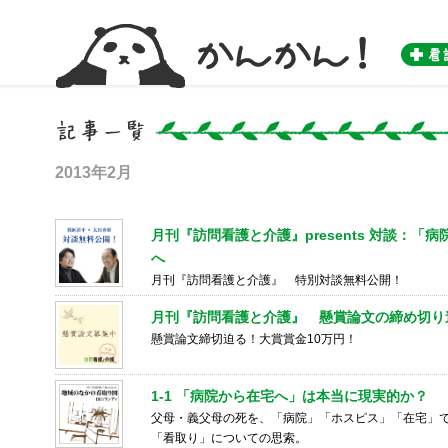
かんかん！ -看護師のためのwebマガジン by 医学書院-
2013年2月
月刊『訪問看護と介護』presents 対談：
へ
月刊『訪問看護と介護』 特別対談無料公開！
月刊『訪問看護と介護』 懸賞論文の締め切り
懸賞論文締切迫る！大賞賞金10万円！
1-1 「病院から在宅へ」は本当に現実的か？
父母・義父母の死を、「病院」「ホスピス」「在宅」
「看取り」についての思索。