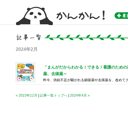
かんかん！ -看護師のためのwebマガジン by 医学書院-
2024年2月
「まんがだからわかる！できる！看護のための薬理
薬、去痰薬～
昨今、供給不足が騒がれる鎮咳薬や去痰薬を、改めて
« 2023年12月
|
記事一覧トップへ
|
2024年4月 »