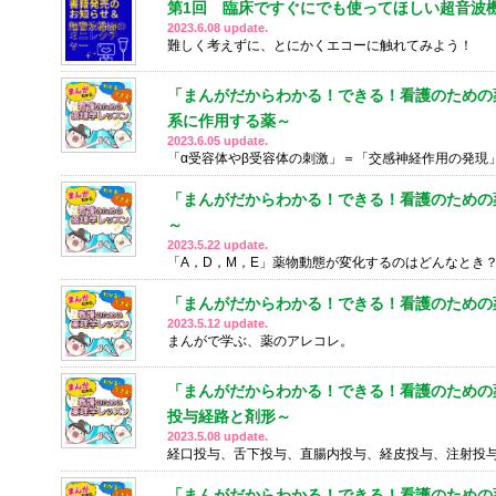
第1回 臨床ですぐにでも使ってほしい超音波
2023.6.08 update.
難しく考えずに、とにかくエコーに触れてみよう！
「まんがだからわかる！できる！看護のための薬
系に作用する薬～
2023.6.05 update.
「α受容体やβ受容体の刺激」＝「交感神経作用の発現
「まんがだからわかる！できる！看護のための薬
～
2023.5.22 update.
「A，D，M，E」薬物動態が変化するのはどんなとき
「まんがだからわかる！できる！看護のための
2023.5.12 update.
まんがで学ぶ、薬のアレコレ。
「まんがだからわかる！できる！看護のための薬
投与経路と剤形～
2023.5.08 update.
経口投与、舌下投与、直腸内投与、経皮投与、注射投与..
「まんがだからわかる！できる！看護のための