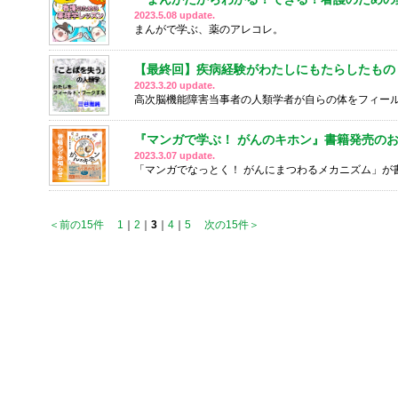
2023.5.08 update.
まんがで学ぶ、薬のアレコレ。
【最終回】疾病経験がわたしにもたらしたもの
2023.3.20 update.
高次脳機能障害当事者の人類学者が自らの体をフィー
『マンガで学ぶ！ がんのキホン』書籍発売の
2023.3.07 update.
「マンガでなっとく！ がんにまつわるメカニズム」が
＜前の15件
1
｜
2
｜
3
｜
4
｜
5
次の15件＞