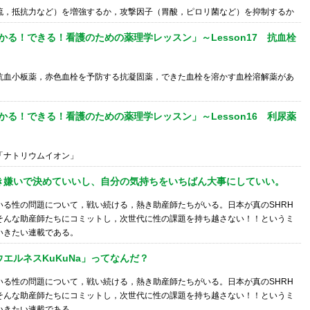
流，抵抗力など）を増強するか，攻撃因子（胃酸，ピロリ菌など）を抑制するか
かる！できる！看護のための薬理学レッスン」～Lesson17 抗血栓
抗血小板薬，赤色血栓を予防する抗凝固薬，できた血栓を溶かす血栓溶解薬があ
かる！できる！看護のための薬理学レッスン」～Lesson16 利尿薬
「ナトリウムイオン」
き嫌いで決めていいし、自分の気持ちをいちばん大事にしていい。
いる性の問題について，戦い続ける，熱き助産師たちがいる。日本が真のSHRH
そんな助産師たちにコミットし，次世代に性の課題を持ち越さない！！というミ
いきたい連載である。
エルネスKuKuNa」ってなんだ？
いる性の問題について，戦い続ける，熱き助産師たちがいる。日本が真のSHRH
そんな助産師たちにコミットし，次世代に性の課題を持ち越さない！！というミ
いきたい連載である。