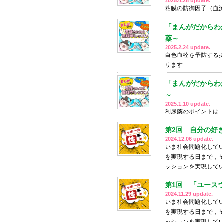
2025.4.28 update.
粘膜の防御因子（血
「まんがだからわ
薬～
2025.2.24 update.
白色血栓を予防する
ります
「まんがだからわ
～
2025.1.10 update.
利尿薬のポイントは
第2回 自分の好
2024.12.06 update.
いま社会問題化して
を実現する日まで，
ッションを実現して
第1回 「ユースウ
2024.11.29 update.
いま社会問題化して
を実現する日まで，
ッションを実現して