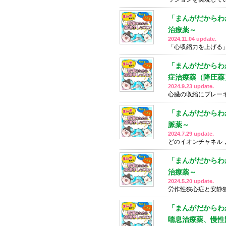
「まんがだからわ
治療薬～
2024.11.04 update.
「心収縮力を上げる
「まんがだからわ
症治療薬（降圧薬
2024.9.23 update.
心臓の収縮にブレー
「まんがだからわ
脈薬～
2024.7.29 update.
どのイオンチャネル
「まんがだからわ
治療薬～
2024.5.20 update.
労作性狭心症と安静
「まんがだからわ
喘息治療薬、慢性