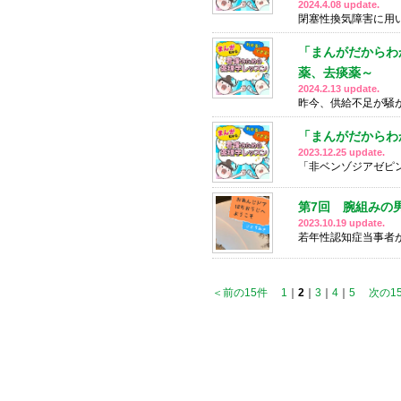
2024.4.08 update.
閉塞性換気障害に用いる
「まんがだからわ
薬、去痰薬～
2024.2.13 update.
昨今、供給不足が騒
「まんがだからわ
2023.12.25 update.
「非ベンゾジアゼピ
第7回 腕組みの
2023.10.19 update.
若年性認知症当事者
＜前の15件
1
｜
2
｜
3
｜
4
｜
5
次の1