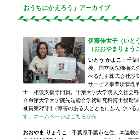
「おうちにかえろう」アーカイブ
伊藤佳世子（いとう
（おおやまりょうこ
いとう かよこ
：千葉
後、国立病院機構の介
べるたす株式会社設
サービス事業所管理
士・相談支援専門員。千葉大学大学院人文社会科
立命館大学大学院先端総合学術研究科博士後期課程
祉賞第2部門（障害のある人とともに歩んでい
す」ホームページはこちらから
おおやま りょうこ
：千葉県千葉市在住。本連載のイ