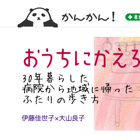
かんかん！ -看護師のためのwebマガジン by 医学書院-