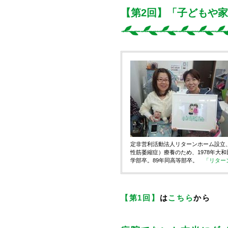
【第2回】「子どもや
定非営利活動法人リターンホーム設立
性筋萎縮症）療養のため、1978年大
学部卒。89年同高等部卒。
「リター
【第1回】
は
こちら
から