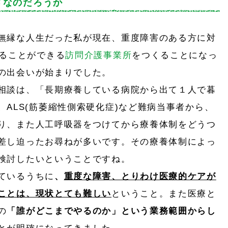
メなのだろうか
無縁な人生だった私が現在、重度障害のある方に対
することができる
訪問介護事業所
をつくることになっ
の出会いが始まりでした。
相談は、「長期療養している病院から出て１人で暮
ALS(筋萎縮性側索硬化症)など難病当事者から、
り、また人工呼吸器をつけてから療養体制をどうつ
差し迫ったお尋ねが多いです。その療養体制によっ
検討したいということですね。
ているうちに
、
重度な障害、とりわけ医療的ケアが
ことは、現状とても難しい
ということ。また医療と
の
「誰がどこまでやるのか」という業務範囲からし