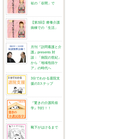
祉の「谷間」で
【第3回】療養介護
病棟での「生活」
月刊『訪問看護と介
護』presents 対
談：「病院の世紀」
から「地域包括ケ
ア」の時代へ
3分でわかる退院支
援の3ステップ
『驚きの介護民俗
学』刊行！！
靴下がはけるまで