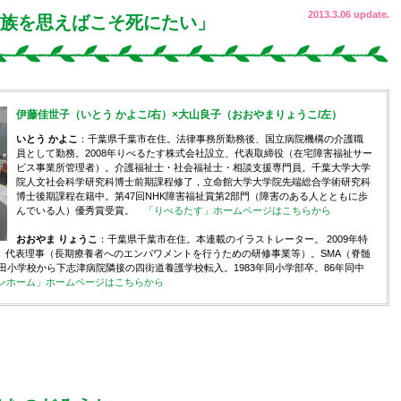
2013.3.06 update.
家族を思えばこそ死にたい」
伊藤佳世子（いとう かよこ/右）×大山良子（おおやまりょうこ/左）
いとう かよこ
：千葉県千葉市在住。法律事務所勤務後、国立病院機構の介護職
員として勤務。2008年りべるたす株式会社設立、代表取締役（在宅障害福祉サー
ビス事業所管理者）。介護福祉士・社会福祉士・相談支援専門員。千葉大学大学
院人文社会科学研究科博士前期課程修了，立命館大学大学院先端総合学術研究科
博士後期課程在籍中。第47回NHK障害福祉賞第2部門（障害のある人とともに歩
んでいる人）優秀賞受賞。
「りべるたす」ホームページはこちらから
おおやま りょうこ
：千葉県千葉市在住。本連載のイラストレーター。 2009年特
、代表理事（長期療養者へのエンパワメントを行うための研修事業等）。SMA（脊髄
和田小学校から下志津病院隣接の四街道養護学校転入。1983年同小学部卒。86年同中
ンホーム」ホームページはこちらから