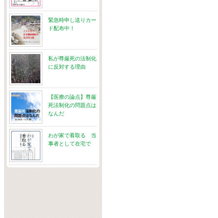
緊急時申し送りカー
ド配布中！
私が尊厳死の法制化
に反対する理由
【医療の論点】尊厳
死法制化の問題点は
なんだ
わが家で看取る 当
事者として在宅で