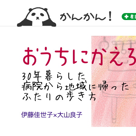
かんかん！ -看護師のためのwebマガジン by 医学書院-