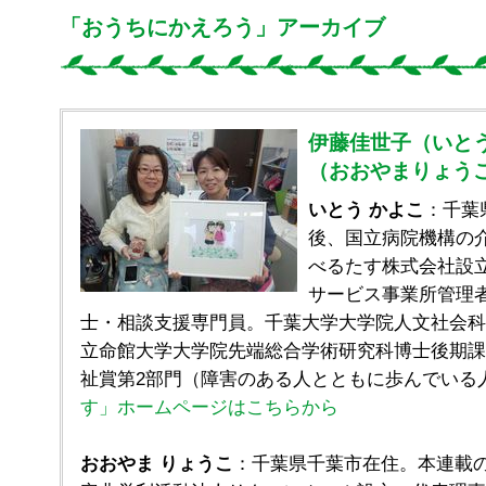
「おうちにかえろう」アーカイブ
伊藤佳世子（いとう
（おおやまりょうこ
いとう かよこ
：千葉
後、国立病院機構の介
べるたす株式会社設
サービス事業所管理
士・相談支援専門員。千葉大学大学院人文社会科
立命館大学大学院先端総合学術研究科博士後期課程
祉賞第2部門（障害のある人とともに歩んでい
す」ホームページはこちらから
おおやま りょうこ
：千葉県千葉市在住。本連載のイ