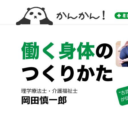
かんかん！ -看護師のためのwebマガジン by 医学書院-