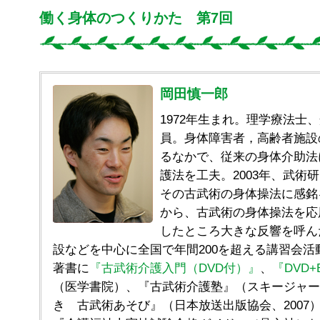
働く身体のつくりかた 第7回
岡田慎一郎
1972年生まれ。理学療法士
員。身体障害者，高齢者施設
るなかで、従来の身体介助法
護法を工夫。2003年、武術
その古武術の身体操法に感銘を
から、古武術の身体操法を応
したところ大きな反響を呼ん
設などを中心に全国で年間200を超える講習会活
著書に
『古武術介護入門（DVD付）』
、
『DVD
（医学書院）、『古武術介護塾』（スキージャー
き 古武術あそび』（日本放送出版協会、2007