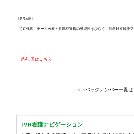
［参考文献］
1)京極真：チーム医療・多職種連携の可能性をひらく―信念対立解決アプ
←第41
回はこちら
<
<バックナンバー一覧は
IVR看護ナビゲーション