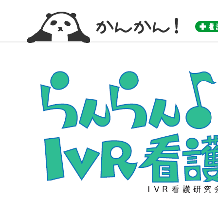
かんかん！ -看護師のためのwebマガジン by 医学書院-