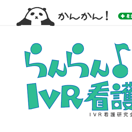
かんかん！ -看護師のためのwebマガジン by 医学書院-