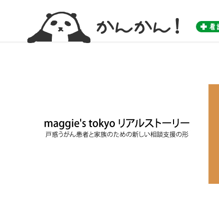
かんかん！ -看護師のためのwebマガジン by 医学書院-