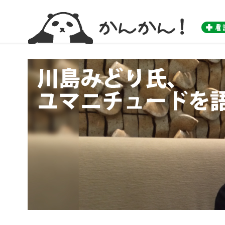
かんかん！ -看護師のためのwebマガジン by 医学書院-