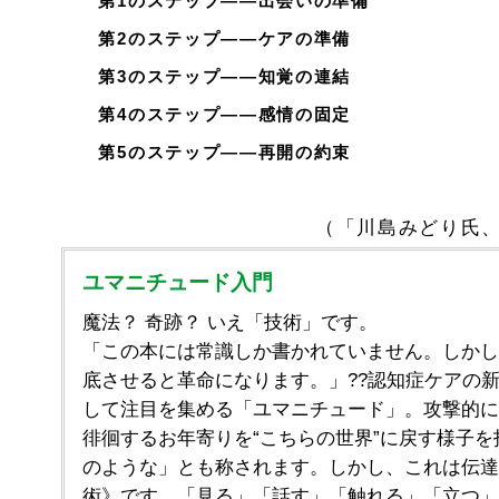
第1のステップ――出会いの準備
第2のステップ――ケアの準備
第3のステップ――知覚の連結
第4のステップ――感情の固定
第5のステップ――再開の約束
（「川島みどり氏、
ユマニチュード入門
魔法？ 奇跡？ いえ「技術」です。
「この本には常識しか書かれていません。しかし
底させると革命になります。」??認知症ケアの
して注目を集める「ユマニチュード」。攻撃的に
徘徊するお年寄りを“こちらの世界”に戻す様子を
のような」とも称されます。しかし、これは伝達
術》です。「見る」「話す」「触れる」「立つ」