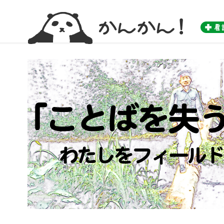
かんかん！ -看護師のためのwebマガジン by 医学書院-