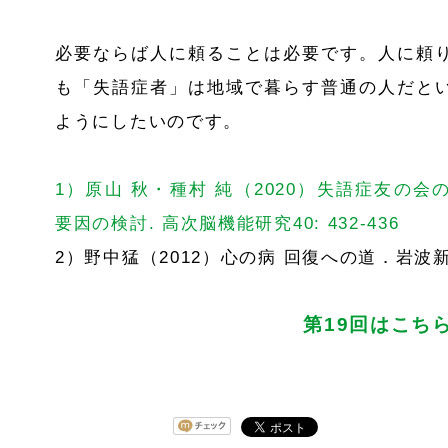
必要ならば人に頼ることは必要です。人に頼
も「失語症者」は地域で暮らす普通の人だと
ようにしたいのです。
1
）原山 秋・種村 純（
2020
）失語症友の会
要因の検討
.
高次脳機能研究
40: 432-436
2
）野中猛（
2012
）心の病 回復への道．岩波
第
19
回はこち