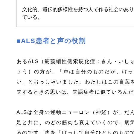
文化的、遺伝的多様性を持つ人で作る社会のあり
ている。
■
ALS
患者と声の役割
ある
ALS
（筋萎縮性側索硬化症：きん・いし
ょう）の方が、「声は自分のものだが、けっ
い」とおっしゃいました。わたしはこの言葉
失するときの思いは、失語症者に似ているんだ
ALS
は全身の運動ニューロン（神経）が、だ
足と共に、のどの筋肉も衰えていくので、病
るのです。声を「けっして自分ひとりのもの