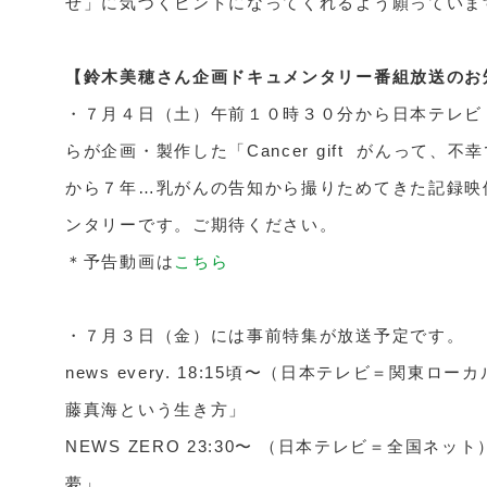
せ」に気づくヒントになってくれるよう願っています
【鈴木美穂さん企画ドキュメンタリー番組放送のお

・７月４日（土）午前１０時３０分から日本テレ
らが企画・製作した「Cancer gift  がんって
から７年…乳がんの告知から撮りためてきた記録映
ンタリーです。ご期待ください。

＊予告動画は
こちら
・７月３日（金）には事前特集が放送予定です。

news every. 18:15頃〜（日本テレビ＝関東
藤真海という生き方」

NEWS ZERO 23:30〜
（日本テレビ＝全国ネット
夢」