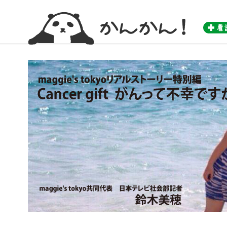
かんかん！ -看護師のためのwebマガジン by 医学書院-