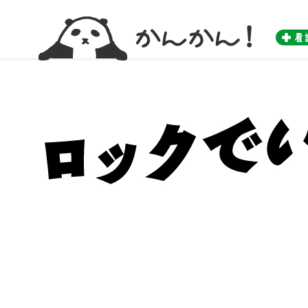
かんかん！ -看護師のためのwebマガジン by 医学書院-