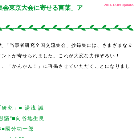
2014.12.09 update.
集会東京大会に寄せる言葉」ア
われた「当事者研究全国交流集会」抄録集には、さまざまな立
メントが寄せられました。これが大変な力作ぞろい！
く、「かんかん！」に再掲させていただくことになりまし
研究」■ 湯浅 誠
思議"■向谷地生良
学■國分功一郎