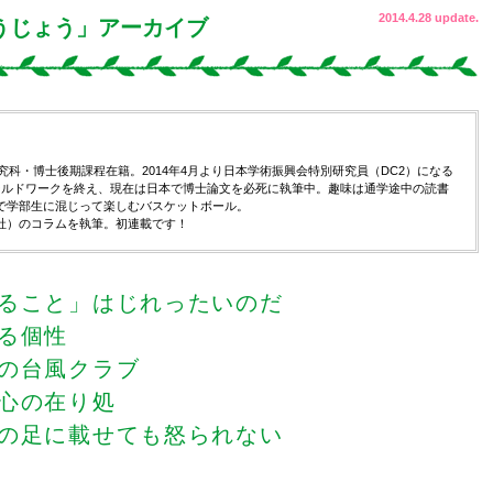
2014.4.28 update.
うじょう」アーカイブ
究科・博士後期課程在籍。2014年4月より日本学術振興会特別研究員（DC2）になる
ールドワークを終え、現在は日本で博士論文を必死に執筆中。趣味は通学途中の読書
で学部生に混じって楽しむバスケットボール。
社）のコラムを執筆。初連載です！
あること」はじれったいのだ
る個性
ーの台風クラブ
心の在り処
との足に載せても怒られない