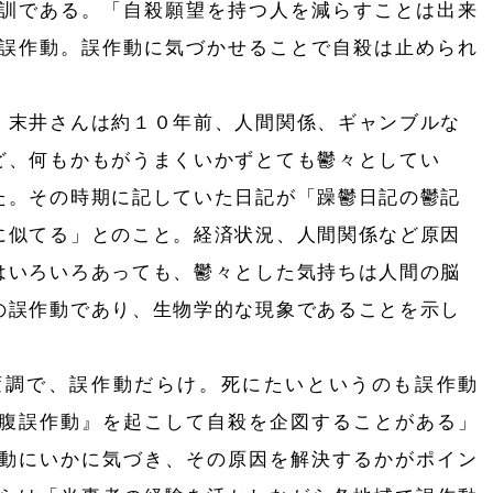
訓である。「自殺願望を持つ人を減らすことは出来
誤作動。誤作動に気づかせることで自殺は止められ
末井さんは約１０年前、人間関係、ギャンブルな
ど、何もかもがうまくいかずとても鬱々としてい
た。その時期に記していた日記が「躁鬱日記の鬱記
に似てる」とのこと。経済状況、人間関係など原因
はいろいろあっても、鬱々とした気持ちは人間の脳
の誤作動であり、生物学的な現象であることを示し
調で、誤作動だらけ。死にたいというのも誤作動
腹誤作動』を起こして自殺を企図することがある」
動にいかに気づき、その原因を解決するかがポイン