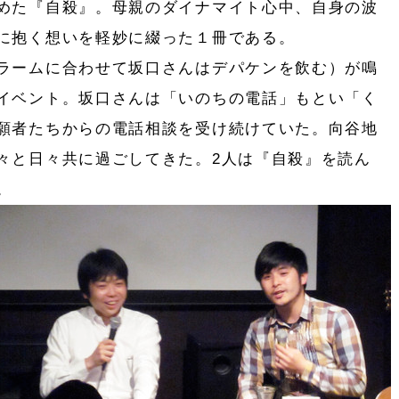
めた『自殺』。母親のダイナマイト心中、自身の波
に抱く想いを軽妙に綴った１冊である。
ラームに合わせて坂口さんはデパケンを飲む）が鳴
イベント。坂口さんは「いのちの電話」もとい「く
願者たちからの電話相談を受け続けていた。向谷地
々と日々共に過ごしてきた。2人は『自殺』を読ん
。