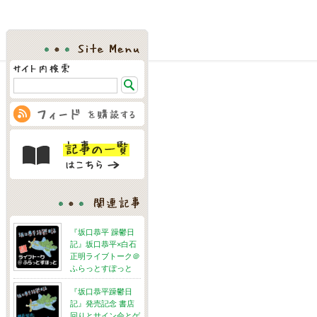
Site Menu
関連記事
『坂口恭平 躁鬱日
記』坂口恭平×白石
正明ライブトーク＠
ふらっとすぽっと
『坂口恭平躁鬱日
記』発売記念 書店
回りとサイン会とゲ