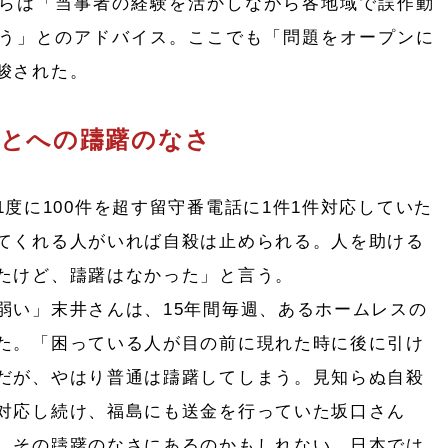
らは「当事者の経験を活かしながら各地域で誤作動
う」とのアドバイス。ここでも「問題をオープンに
唆された。
ことへの躊躇のなさ
度に100件を超す留守番電話に1件1件対応していた
てくれる人がいれば自殺は止められる。人を助ける
たけど、躊躇はなかった」と言う。
い」末井さんは、15年間毎週、あるホームレスの
た。「困っている人が目の前に現れた時に後に引け
だが、やはり普通は躊躇してしまう。見知らぬ自殺
対応し続け、福島にも送金を行っていた坂口さん
、その躊躇のなさにあるのかもしれない。日本では