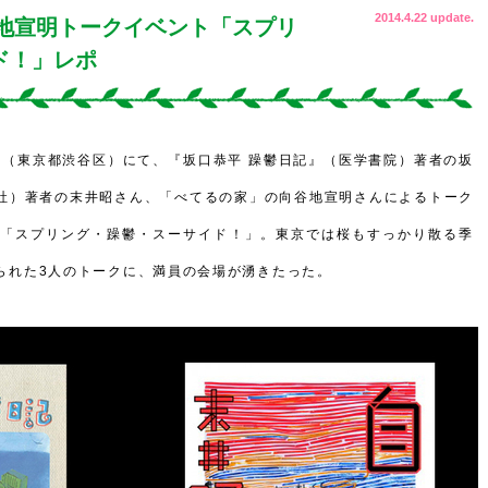
2014.4.22 update.
谷地宣明トークイベント「スプリ
ド！」レポ
ク（東京都渋谷区）にて、『坂口恭平 躁鬱日記』（医学書院）著者の坂
社）著者の末井昭さん、「べてるの家」の向谷地宣明さんによるトーク
「スプリング・躁鬱・スーサイド！」。東京では桜もすっかり散る季
られた3人のトークに、満員の会場が湧きたった。