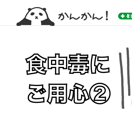
かんかん！ -看護師のためのwebマガジン by 医学書院-