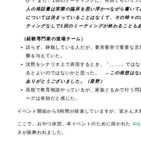
か？ また、1回のミーティングに、何回くらいリ
人の発話量は実際の臨床を思い浮かべながら書いて
については決まっていることはなくて、その時々の
ティングなしで1回のミーティングが終わることも
（経験専門家の道場チーム）
語らず、静観している人だが、要所要所で重要な言
響を与えていた。
沈黙をシナリオ上で表現するとき、「......」では
るとよいのではないかと思った。
→この発想はな
ありがとうございました。（星野）
高校で教育相談やっているが、家族ぐるみで行う問
ーグは有効だと感じた。
イベント開始から5時間が経過していますが、皆さん大
ここで、おやつ休憩。本イベントのために焼かれた
Anj
ヌが振舞われました。