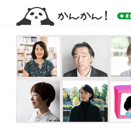
かんかん！ -看護師のためのwebマガジン by 医学書院-