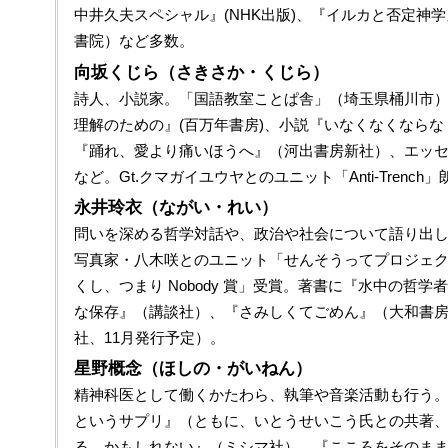
中井久夫スペシャル』(NHK出版)、『イルカと否定神
書院）など多数。
向坂くじら（さきさか・くじら）
詩人、小説家。「国語教室ことぱ舎」（埼玉県桶川市
理解のための』(百万年書房)、小説『いなくなくならな
『踊れ、愛より痛いほうへ』（河出書房新社）、エッセイ
など。Gt.クマガイユウヤとのユニット「Anti-Trench
永井玲衣（ながい・れい）
問いを深める哲学対話や、政治や社会について語り出
写真家・八木咲とのユニット「せんそうってプロジェク
くし、つまり Nobody 賞」受賞。著書に『水中の哲
な保存』（講談社）、『さみしくてごめん』（大和書
社、11月発行予定）。
星野概念（ほしの・がいねん）
精神科医として働くかたわら、執筆や音楽活動も行う
というサプリ』（ともに、いとうせいこう氏との共著
る、かもしれない』（ミシマ社）、『こころをそのま