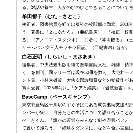
る。対話や養生、人がのびのびとできることについて
牟田都子（むた・さとこ）
校正者。図書館員を経て出版社の校閲部に勤務、2018
う。著書に『文にあたる』（亜紀書房）、『校正・校閲
る』（アノニマ・スタジオ）、共著に『本を贈る』（三
リームパン 女三人モヤモヤ日記』（亜紀書房）ほか。
白石正明（しらいし・まさあき）
編集者。中央法規出版を経て医学書院入社。雑誌『精神
く」を創刊。同シリーズは現在50冊を数え、大宅壮一
ント賞、小林秀雄賞、大佛次郎論壇賞などの受賞作が
賞を受賞。2025年4月に『ケアと編集』（岩波新書）を
BaseCamp（ベースキャンプ）
東京都豊島区千川駅のすぐそばにある就労継続支援B型
ンバーが集い、自分たちの生活について語り合うこと
べーきゃん。「誰かの苦労をみんなで劇や即興パフォ
て置いて帰ろう」「経験をダンスに」などを合い言葉