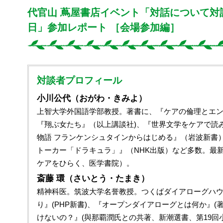
代官山 蔦屋書店イベント「対話について対
日」参加レポート ［会場参加編］
対談者プロフィール
小川公代（おがわ・きみよ）
上智大学外国語学部教授。著書に、『ケアの倫理とエ
『翔ぶ女たち』（以上講談社)、『世界文学をケアで読み
物語 フランケンシュタインからはじめる』（岩波新書
トーカー「ドラキュラ」』（NHK出版）など多数。最
ケアをひらく、医学書院）。
斎藤 環（さいとう・たまき）
精神科医。筑波大学名誉教授。つくばダイアローグハ
り』(PHP新書)、『オープンダイアローグとは何か』(
けないの？』(與那覇潤氏との共著、新潮選書、第19回