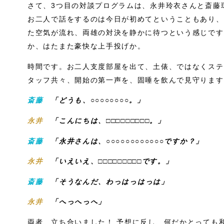
さて、3つ目の対談プログラムは、永井玲衣さんと斎藤
お二人で話をするのは今日が初めてということもあり、
た空気が流れ、両雄の対決を静かに待つという感じです
か、はたまた豪快な上手投げか。
時間です。お二人支度部屋を出て、土俵、ではなくステ
タッフ共々、開始の第一声を、固唾を飲んで見守ります
斎藤
「どうも、○○○○○○○○。」
永井
「こんにちは、□□□□□□□□□。」
斎藤
「永井さんは、○○○○○○○○○○○○ですか？」
永井
「いえいえ、□□□□□□□□□です。」
斎藤
「そうなんだ、わっはっはっは」
永井
「へっへっへ」
両者、立ち合いました！ 予想に反し、何だかとっても