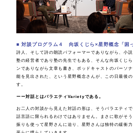
■ 対談プログラム４ 向坂くじら×星野概念「困
詩人、そして詩の朗読パフォーマーでありながら、小説
塾の経営者であり塾の先生でもある、そんな向坂くじら
ンでありながら文章も書き、ポッドキャストのパーソナ
能を見出された、という星野概念さんが、この日最後の
す。
ーー対話とはバラエティVarietyである。
お二人の対談から見えた対話の形は、そうバラエティで
話言語に限られるわけではありません。まさに歌がそう
振りも使って星野さんに迫り、星野さんは独特の緩衝力
平らに慣らしていきます。