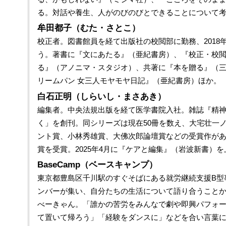
る。対話や養生、人がのびのびとできることについて
牟田都子（むた・さとこ）
校正者。図書館員を経て出版社の校閲部に勤務、2018
う。著書に『文にあたる』（亜紀書房）、『校正・校閲
る』（アノニマ・スタジオ）、共著に『本を贈る』（三
リームパン 女三人モヤモヤ日記』（亜紀書房）ほか。
白石正明（しらいし・まさあき）
編集者。中央法規出版を経て医学書院入社。雑誌『精神
く」を創刊。同シリーズは現在50冊を数え、大宅壮一
ント賞、小林秀雄賞、大佛次郎論壇賞などの受賞作が
賞を受賞。2025年4月に『ケアと編集』（岩波新書）を
BaseCamp（ベースキャンプ）
東京都豊島区千川駅のすぐそばにある就労継続支援B型
ンバーが集い、自分たちの生活について語り合うこと
べーきゃん。「誰かの苦労をみんなで劇や即興パフォ
て置いて帰ろう」「経験をダンスに」などを合い言葉