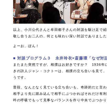
以上、小川公代さんと牟田都子さんの対談を駆け足で紹
敬し合うお二人の、何とも味わい深い対話でありました
よーお、ぽん！
■ 対談プログラム３ 永井玲衣×斎藤環「なぜ対
またまた突然ですが、相撲はお好きですか？ 1936
きの詩人ジャン・コクトーは、相撲の立ち合いを見て、
うです。
普段、なんとなく見ている立ち合いも、奇跡的だと言わ
相手より先に踏み込んで相手にぶつかればそれだけ有利
吽の呼吸でもって見事なバランスを作り中央でぶつかり