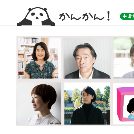
かんかん！ -看護師のためのwebマガジン by 医学書院-