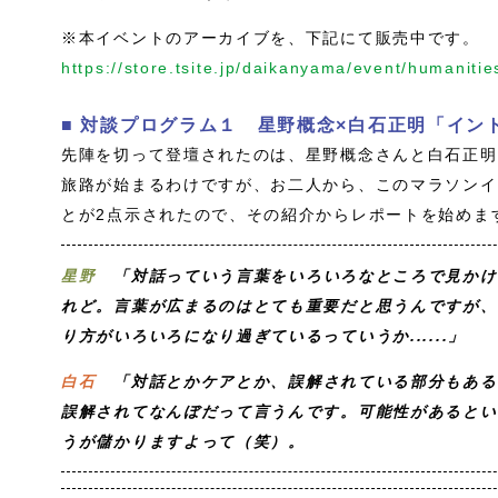
※本イベントのアーカイブを、下記にて販売中です。
https://store.tsite.jp/daikanyama/event/humanit
■ 対談プログラム１ 星野概念×白石正明「イン
先陣を切って登壇されたのは、星野概念さんと白石正明
旅路が始まるわけですが、お二人から、このマラソンイ
とが2点示されたので、その紹介からレポートを始めま
星野
「対話っていう言葉をいろいろなところで見かけ
れど。言葉が広まるのはとても重要だと思うんですが、
り方がいろいろになり過ぎているっていうか......」
白石
「対話とかケアとか、誤解されている部分もある
誤解されてなんぼだって言うんです。可能性があるとい
うが儲かりますよって（笑）。