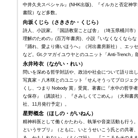
中井久夫スペシャル』(NHK出版)、『イルカと否定神
書院）など多数。
向坂くじら（さきさか・くじら）
詩人、小説家。「国語教室ことぱ舎」（埼玉県桶川市
理解のための』(百万年書房)、小説『いなくなくならな
『踊れ、愛より痛いほうへ』（河出書房新社）、エッセイ
など。Gt.クマガイユウヤとのユニット「Anti-Trench
永井玲衣（ながい・れい）
問いを深める哲学対話や、政治や社会について語り出
写真家・八木咲とのユニット「せんそうってプロジェク
くし、つまり Nobody 賞」受賞。著書に『水中の哲
な保存』（講談社）、『さみしくてごめん』（大和書
社、11月発行予定）。
星野概念（ほしの・がいねん）
精神科医として働くかたわら、執筆や音楽活動も行う
というサプリ』（ともに、いとうせいこう氏との共著
る、かもしれない』（ミシマ社）、『こころをそのま