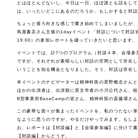
とはほとんどないし、今日は一日、ほぼ誰とも話をして
は、いったいどこにあるのだろうか。もしかすると対話は幻想
ちょっと後ろ向きな感じで書き始めてしまいましたが、
蔦屋書店さん主催の1dayイベント「対話について対話す
19:00）の参加レポートを綴っていきたいと思います。
イベントでは、計7つのプログラム（対談４本、会場参
ですが、それぞれが素晴らしい対話の空間として存在し
いうことを知る機会となりました。そう、対話は存在し
本イベントのナビゲーターは精神科医の星野概念さんと
ほかの出演者は、出演順に英文学者の小川公代さん、校
B型事業所BaseCampの皆さん、精神科医の斎藤環
この豪華な面々が集まったイベントを、私のつたない筆
なように思うのですが、やるだけやってみます。もしよ
お、レポートは【対談編】と【会場参加編】に分けて書
【対談編】からどうぞ。