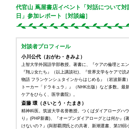
代官山 蔦屋書店イベント「対話について対
日」参加レポート［対談編］
対談者プロフィール
小川公代（おがわ・きみよ）
上智大学外国語学部教授。著書に、『ケアの倫理とエ
『翔ぶ女たち』（以上講談社)、『世界文学をケアで読み
物語 フランケンシュタインからはじめる』（岩波新書
トーカー「ドラキュラ」』（NHK出版）など多数。最
ケアをひらく、医学書院）。
斎藤 環（さいとう・たまき）
精神科医。筑波大学名誉教授。つくばダイアローグハ
り』(PHP新書)、『オープンダイアローグとは何か』(
けないの？』(與那覇潤氏との共著、新潮選書、第19回