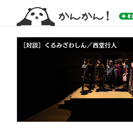
かんかん！ -看護師のためのwebマガジン by 医学書院-