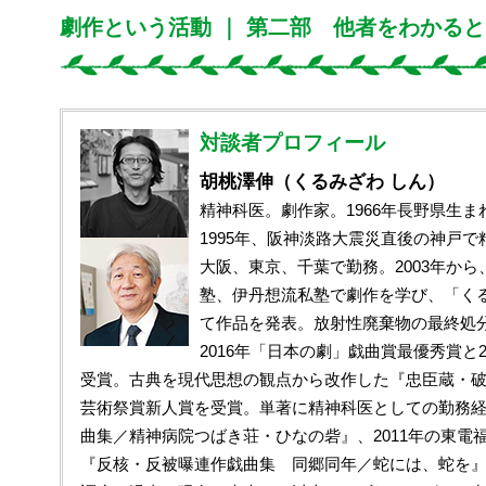
劇作という活動 ｜ 第二部 他者をわかる
対談者プロフィール
胡桃澤伸（くるみざわ しん）
精神科医。劇作家。1966年長野県生ま
1995年、阪神淡路大震災直後の神戸
大阪、東京、千葉で勤務。2003年か
塾、伊丹想流私塾で劇作を学び、「く
て作品を発表。放射性廃棄物の最終処
2016年「日本の劇」戯曲賞最優秀賞と2
受賞。古典を現代思想の観点から改作した『忠臣蔵・破 
芸術祭賞新人賞を受賞。単著に精神科医としての勤務
曲集／精神病院つばき荘・ひなの砦』、2011年の東電
『反核・反被曝連作戯曲集 同郷同年／蛇には、蛇を