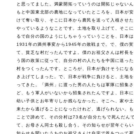
と思ってました。満蒙開拓っていうのは開拓じゃないん
もと中国東北部の農地になっていたところを、日本が安
けて奪い取り、そこに日本から農民を送って入植させた
やっているようなことです。土地を取り上げて、そこに
るで自分の国のようにしちゃうっていうことを、日本は
1931年の満州事変から1945年の敗戦まで。で、僕
て、貧乏な村だったんですよ。僕のお祖父さんは村長を
う国の政策に従って、自分の村の人たちを中国に送った
村をつくったんです。ところが、日本が負けそうになる
き上げてしまった。で、日本が戦争に負けると、土地を
ってきた。「満州」に渡った男の人たちは軍隊に招集さ
ど、もう軍人がいないから招集されたんですよ、日本に
幼い子供とお年寄りしか残らなかった。そこへ、家や土
来たから逃げることになったけれど、逃げられない。も
ことで諦めて、その分村は73名が自分たちで死んだん
て、お母さん同士も殺し合う。その知らせが翌年ぐらい
知らせを聞いたうちのお祖父さんは自宅で首をつって死