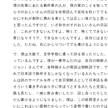
僕の先輩にあたる劇作家の人が、僕の家のことを知って
らそのおじいさんの日記を全部読んで反吐を吐いてでも
かにそれが創作に携わる者としては正しい道だなと思っ
と思ったんですけど、いざ自分がそのおじいさんの日記
と、これができないんですよ。怖くて、怖くてできない
変になりそうで、できなかったんですよ。自分にはまだ
した。ただね、石にかじりついてでも書けるようになり
で、僕は大阪で、文学学校に通って詩を習ったりした。
っているんですよ。僕が一番学んだのは、在日の朝鮮人
ジョン）さんです。金時鐘さんの母語は朝鮮語です。で
れて日本語で創作するしかなくなっている人たちってい
んは詩のサークルを作って在日朝鮮人として日本語を表
そういう書き手のあり方に学ぼうとする人たちと交流し
践も見たし、一緒に飲み食いしたり、話し合ったりした
だん書けるようになりました。僕は、この前西堂さんが
いにこれはいい題材だからっていう姿勢で書いたのでは