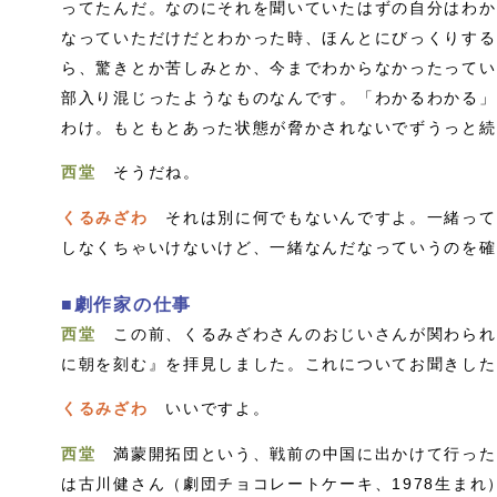
ってたんだ。なのにそれを聞いていたはずの自分はわか
なっていただけだとわかった時、ほんとにびっくりする
ら、驚きとか苦しみとか、今までわからなかったってい
部入り混じったようなものなんです。「わかるわかる」
わけ。もともとあった状態が脅かされないでずうっと続
西堂
そうだね。
くるみざわ
それは別に何でもないんですよ。一緒って
しなくちゃいけないけど、一緒なんだなっていうのを確
■劇作家の仕事
西堂
この前、くるみざわさんのおじいさんが関わられ
に朝を刻む』を拝見しました。これについてお聞きした
くるみざわ
いいですよ。
西堂
満蒙開拓団という、戦前の中国に出かけて行った
は古川健さん（劇団チョコレートケーキ、1978生ま