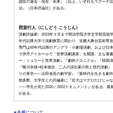
調症の過去・現在・未来』（以上、いずれもラグーナ
法』（日本評論社）がある。
西堂行人（にしどう こうじん）
演劇評論家。2023年３月まで明治学院大学文学部芸術学
年代以降大学で演劇教育に関わり、近畿大舞台芸術専攻教授
専門は60年代以降のアングラ・小劇場演劇。および日本
で伊丹アイホールで「世界演劇講座」を開講。主な著
ー・ミュラーと世界演劇』『劇的クロニクル』『韓国
『蜷川幸雄×松本雄吉 二人の演出家の死と現代演劇』
りの美学――太田省吾の劇宇宙』『新時代を生きる劇
他多数。大学生との共編著に『近大はマグロだけじゃ
――学生が見た2020／2022ドキュメント』がある。
がある。
■共感について