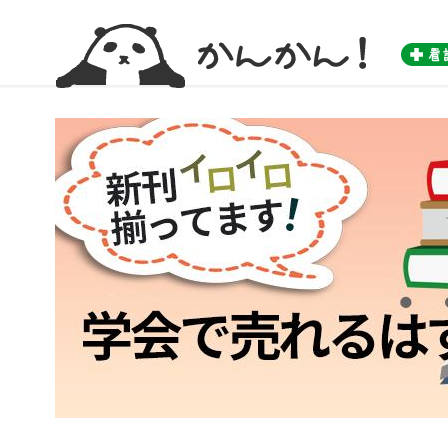
かんかん！ -看護師のためのwebマガジン by 医学書院-