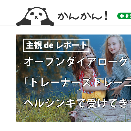
かんかん！ -看護師のためのwebマガジン by 医学書院-