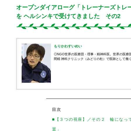
オープンダイアローグ「トレーナーズトレ
を ヘルシンキで受けてきました その2
もりかわすいめい
◎NGO世界の医療団・理事・精神科医。世界の医療
間精 神科クリニック（みどりの杜）で医師として働
目次
■【３つの視座】／その２ 輪になっ
置」