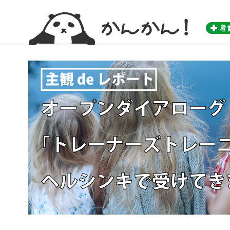
かんかん！ -看護師のためのwebマガジン by 医学書院-