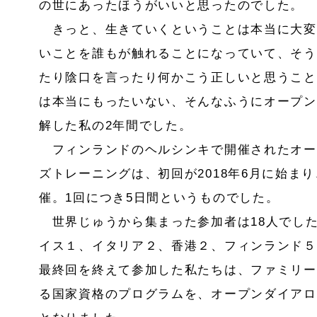
の世にあったほうがいいと思ったのでした。
きっと、生きていくということは本当に大変
いことを誰もが触れることになっていて、そう
たり陰口を言ったり何かこう正しいと思うこと
は本当にもったいない、そんなふうにオープン
解した私の
2
年間でした。
フィンランドのヘルシンキで開催されたオー
ズトレーニングは、初回が
2018
年
6
月に始まり
催。
1
回につき
5
日間というものでした。
世界じゅうから集まった参加者は
18
人でし
イス１、イタリア２、香港２、フィンランド５
最終回を終えて参加した私たちは、ファミリー
る国家資格のプログラムを、オープンダイアロ