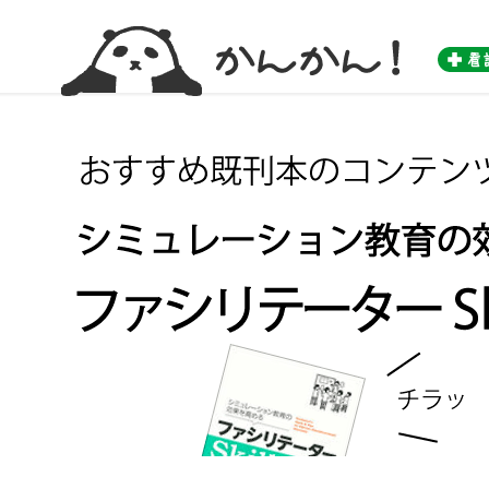
かんかん！ -看護師のためのwebマガジン by 医学書院-