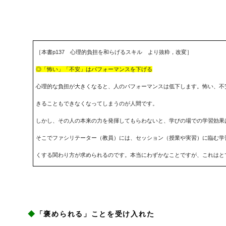
［本書p137 心理的負担を和らげるスキル より抜粋，改変］
◎「怖い」「不安」はパフォーマンスを下げる
心理的な負担が大きくなると、人のパフォーマンスは低下します。怖い、不
きることもできなくなってしまうのが人間です。
しかし、その人の本来の力を発揮してもらわないと、学びの場での学習効果
そこでファシリテーター（教員）には、セッション（授業や実習）に臨む学
くする関わり方が求められるのです。本当にわずかなことですが、これはと
◆
「褒められる」ことを受け入れた