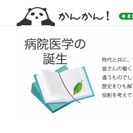
かんかん！ -看護師のためのwebマガジン by 医学書院-