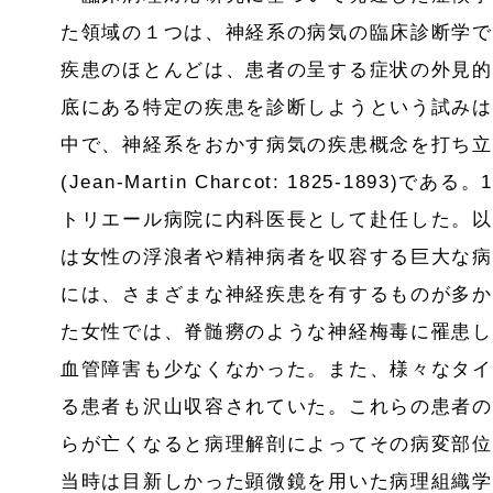
た領域の１つは、神経系の病気の臨床診断学で
疾患のほとんどは、患者の呈する症状の外見的
底にある特定の疾患を診断しようという試みは
中で、神経系をおかす病気の疾患概念を打ち立
(Jean-Martin Charcot: 1825-1893)
トリエール病院に内科医長として赴任した。以
は女性の浮浪者や精神病者を収容する巨大な病
には、さまざまな神経疾患を有するものが多か
た女性では、脊髄癆のような神経梅毒に罹患し
血管障害も少なくなかった。また、様々なタイ
る患者も沢山収容されていた。これらの患者の
らが亡くなると病理解剖によってその病変部位
当時は目新しかった顕微鏡を用いた病理組織学