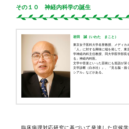
その１０ 神経内科学の誕生
岩田 誠（いわた まこと）
東京女子医科大学名誉教授、メディカ
「人」に対する興味に端を発して、東
学神経内科主任教授、同大学医学部長
る」神経内科医。
文学や音楽といった芸術にも造詣が深
文学診断（白水社）』、『見る脳・描
シアル』などがある。
臨床病理対応研究に基づいて発達した症候学