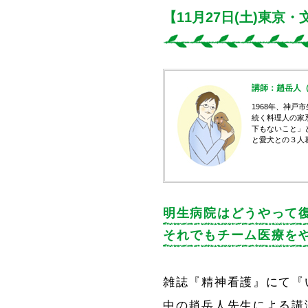
【11月27日(土)東京
講師：趙岳人（ち
1968年、神
続く料理人の家
下もないこと」
と愛犬との３人
明生病院はどうやって
それでもチーム医療を
雑誌『精神看護』にて『
中の趙岳人先生による講