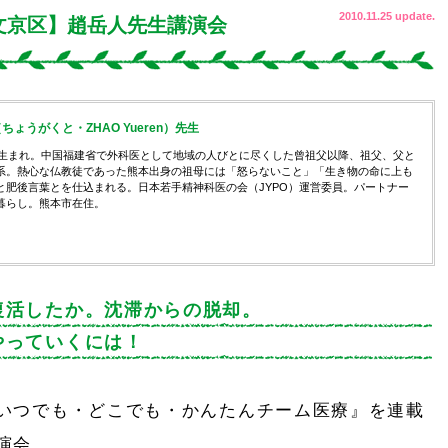
2010.11.25 update.
・文京区】趙岳人先生講演会
ょうがくと・ZHAO Yueren）先生
戸市生まれ。中国福建省で外科医として地域の人びとに尽くした曾祖父以降、祖父、父と
系。熱心な仏教徒であった熊本出身の祖母には「怒らないこと」「生き物の命に上も
と肥後言葉とを仕込まれる。日本若手精神科医の会（JYPO）運営委員。パートナー
暮らし。熊本市在住。
復活したか。沈滞からの脱却。
やっていくには！
いつでも・どこでも・かんたんチーム医療』を連載
演会。